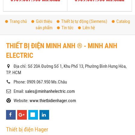
Trang chủ
Giới thiệu
Thiết bị tự động (Siemens)
Catalog
sản phẩm
Tin tức
Liên hệ
THIẾT BỊ ĐIỆN MINH ANH ® - MINH ANH
ELECTRIC
Địa chỉ: Số 20A Đường Số 1, Khu Phố 13, Phường Bình Hưng Hòa,
TP. HCM
Phone: 0909.067.950 Ms.Châu
Email:
sales@minhanhelectric.com
Website:
www.thietbidienhager.com
Thiết bị điện Hager