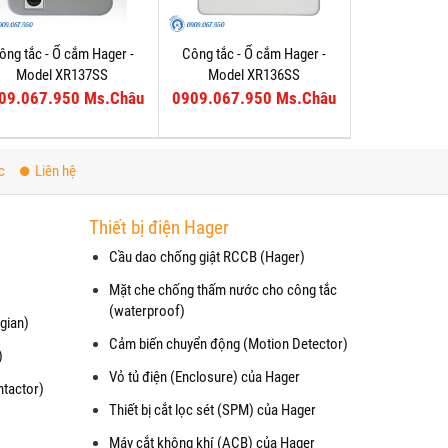
ông tắc - Ổ cắm Hager -
Công tắc - Ổ cắm Hager -
Model XR137SS
Model XR136SS
09.067.950 Ms.Châu
0909.067.950 Ms.Châu
c
Liên hệ
Thiết bị điện Hager
Cầu dao chống giật RCCB (Hager)
Mặt che chống thấm nước cho công tắc
(waterproof)
gian)
Cảm biến chuyển động (Motion Detector)
)
Vỏ tủ điện (Enclosure) của Hager
ntactor)
Thiết bị cắt lọc sét (SPM) của Hager
Máy cắt không khí (ACB) của Hager