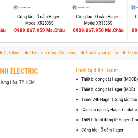
 -
Công tắc - Ổ cắm Hager -
Công tắc - Ổ cắm Hager -
C
Model XR250SS
Model XR138SS
hâu
0909.067.950 Ms.Châu
0909.067.950 Ms.Châu
09
Giới thiệu
Thiết bị tự động (Siemens)
Catalog sản phẩm
Tin tứ
Thiết bị điện Hager
ANH ELECTRIC
Thiết bị đóng cắt Hager (MCCB)
h Hưng Hòa, TP. HCM
Thiết bị đóng cắt Hager (MCB)
Timer 24h Hager (Công tắc thời 
Cầu dao cách ly Hager (isolator
Thiết bị khởi động từ Hager (Co
Công tắc - Ổ cắm Hager