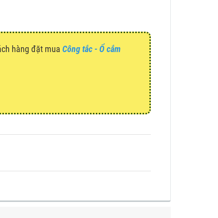
hách hàng đặt mua
Công tắc - Ổ cắm