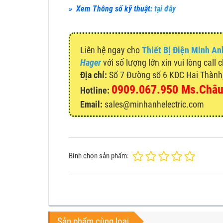
» Xem Thông số kỹ thuật:
tại đây
Liên hệ ngay cho
Thiết Bị Điện Minh An
Hager
với số lượng lớn xin vui lòng call 
Địa chỉ:
Số 7 Đường số 6 KDC Hai Thành, 
0909.067.950 Ms.Châ
Hotline:
Email:
sales@minhanhelectric.com
Bình chọn sản phẩm:
Sản phẩm cùng loại