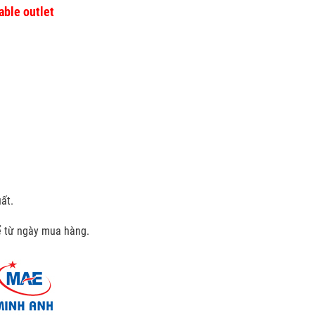
able outlet
ất.
kể từ ngày mua hàng.