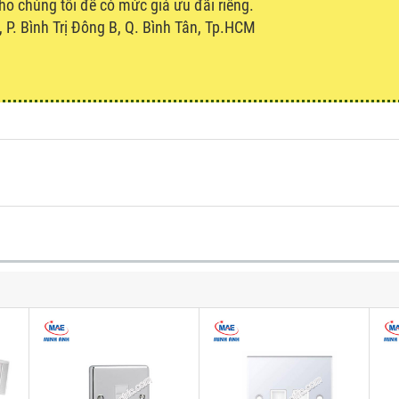
cho chúng tôi để có mức giá ưu đãi riêng.
P. Bình Trị Đông B, Q. Bình Tân, Tp.HCM
u