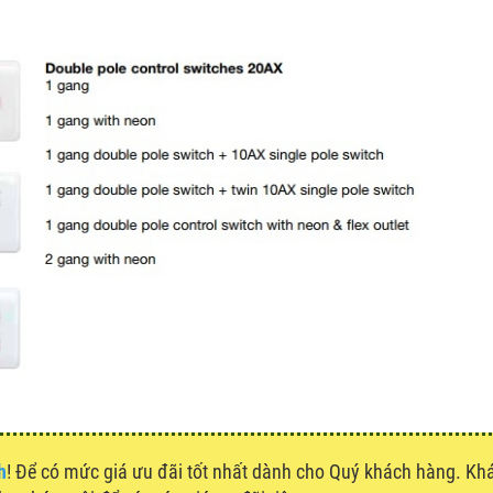
h
! Để có mức giá ưu đãi tốt nhất dành cho Quý khách hàng. K