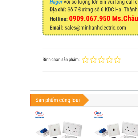
Hager
với số lượng lớn xin vui lòng call 
Địa chỉ:
Số 7 Đường số 6 KDC Hai Thành, 
0909.067.950 Ms.Châ
Hotline:
Email:
sales@minhanhelectric.com
Bình chọn sản phẩm:
Sản phẩm cùng loại