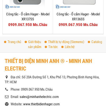
Công tắc - Ổ cắm Hager - Model
Công tắc - Ổ cắm Hager - Model
XR137SS
XR136SS
0909.067.950 Ms.Châu
0909.067.950 Ms.Châu
Trang chủ
Giới thiệu
Thiết bị tự động (Siemens)
Catalog
sản phẩm
Tin tức
Liên hệ
THIẾT BỊ ĐIỆN MINH ANH ® - MINH ANH
ELECTRIC
Địa chỉ: Số 20A Đường Số 1, Khu Phố 13, Phường Bình Hưng Hòa,
TP. HCM
Phone: 0909.067.950 Ms.Châu
Email:
sales@minhanhelectric.com
Website:
www.thietbidienhager.com