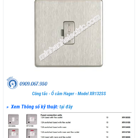
Công tắc - Ổ cắm Hager - Model XR132SS
» Xem Thông số kỹ thuật:
tại đây