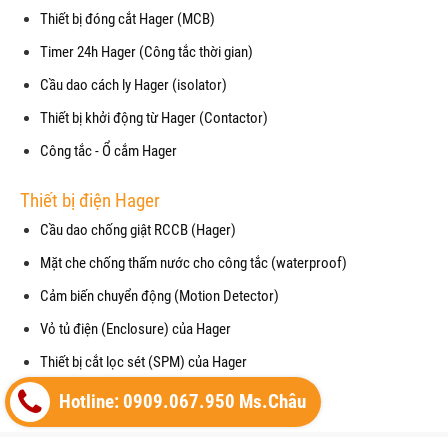
Thiết bị đóng cắt Hager (MCB)
Timer 24h Hager (Công tắc thời gian)
Cầu dao cách ly Hager (isolator)
Thiết bị khởi động từ Hager (Contactor)
Công tắc - Ổ cắm Hager
Thiết bị điện Hager
Cầu dao chống giật RCCB (Hager)
Mặt che chống thấm nước cho công tắc (waterproof)
Cảm biến chuyển động (Motion Detector)
Vỏ tủ điện (Enclosure) của Hager
Thiết bị cắt lọc sét (SPM) của Hager
Máy cắt không khí (ACB) của Hager
Hotline: 0909.067.950 Ms.Châu
Copyright© 2021