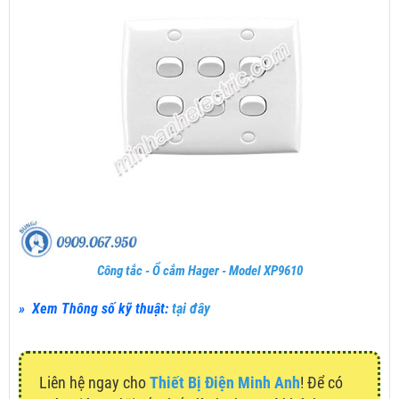
Công tắc - Ổ cắm Hager - Model XP9610
» Xem Thông số kỹ thuật:
tại đây
Liên hệ ngay cho
Thiết Bị Điện Minh Anh
! Để có