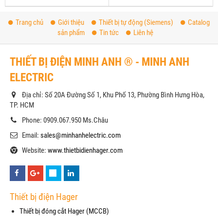
Trang chủ
Giới thiệu
Thiết bị tự động (Siemens)
Catalog
sản phẩm
Tin tức
Liên hệ
THIẾT BỊ ĐIỆN MINH ANH ® - MINH ANH
ELECTRIC
Địa chỉ: Số 20A Đường Số 1, Khu Phố 13, Phường Bình Hưng Hòa,
TP. HCM
Phone: 0909.067.950 Ms.Châu
Email:
sales@minhanhelectric.com
Website:
www.thietbidienhager.com
Thiết bị điện Hager
Thiết bị đóng cắt Hager (MCCB)