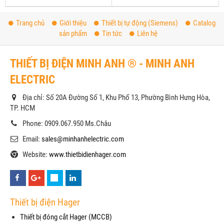
Trang chủ
Giới thiệu
Thiết bị tự động (Siemens)
Catalog
sản phẩm
Tin tức
Liên hệ
THIẾT BỊ ĐIỆN MINH ANH ® - MINH ANH
ELECTRIC
Địa chỉ: Số 20A Đường Số 1, Khu Phố 13, Phường Bình Hưng Hòa,
TP. HCM
Phone: 0909.067.950 Ms.Châu
Email:
sales@minhanhelectric.com
Website:
www.thietbidienhager.com
Thiết bị điện Hager
Thiết bị đóng cắt Hager (MCCB)