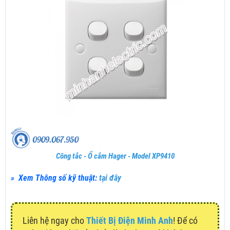
Công tắc - Ổ cắm Hager - Model XP9410
» Xem Thông số kỹ thuật:
tại đây
Liên hệ ngay cho
Thiết Bị Điện Minh Anh
! Để có