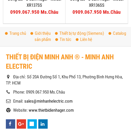
XR137SS
XR136SS
0909.067.950 Ms.Châu
0909.067.950 Ms.Châu
Trang chủ
Giới thiệu
Thiết bị tự động (Siemens)
Catalog
sản phẩm
Tin tức
Liên hệ
THIẾT BỊ ĐIỆN MINH ANH ® - MINH ANH
ELECTRIC
Địa chỉ: Số 20A Đường Số 1, Khu Phố 13, Phường Bình Hưng Hòa,
TP. HCM
Phone: 0909.067.950 Ms.Châu
Email:
sales@minhanhelectric.com
Website:
www.thietbidienhager.com