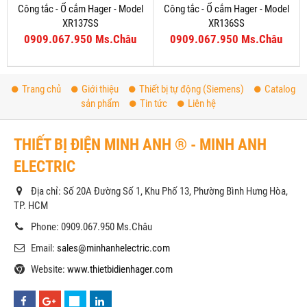
Công tắc - Ổ cắm Hager - Model
Công tắc - Ổ cắm Hager - Model
XR137SS
XR136SS
0909.067.950 Ms.Châu
0909.067.950 Ms.Châu
Trang chủ
Giới thiệu
Thiết bị tự động (Siemens)
Catalog
sản phẩm
Tin tức
Liên hệ
THIẾT BỊ ĐIỆN MINH ANH ® - MINH ANH
ELECTRIC
Địa chỉ: Số 20A Đường Số 1, Khu Phố 13, Phường Bình Hưng Hòa,
TP. HCM
Phone: 0909.067.950 Ms.Châu
Email:
sales@minhanhelectric.com
Website:
www.thietbidienhager.com