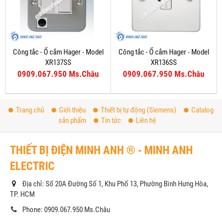
Công tắc - Ổ cắm Hager - Model
Công tắc - Ổ cắm Hager - Model
XR137SS
XR136SS
0909.067.950 Ms.Châu
0909.067.950 Ms.Châu
Trang chủ
Giới thiệu
Thiết bị tự động (Siemens)
Catalog
sản phẩm
Tin tức
Liên hệ
THIẾT BỊ ĐIỆN MINH ANH ® - MINH ANH
ELECTRIC
Địa chỉ: Số 20A Đường Số 1, Khu Phố 13, Phường Bình Hưng Hòa,
TP. HCM
Phone: 0909.067.950 Ms.Châu