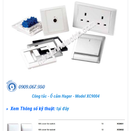
Công tắc - Ổ cắm Hager - Model XC9004
» Xem Thông số kỹ thuật:
tại đây