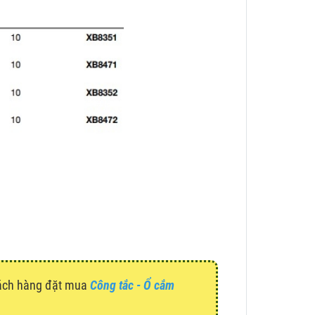
hách hàng đặt mua
Công tắc - Ổ cắm