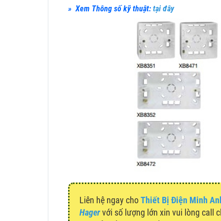
» Xem Thông số kỹ thuật:
tại đây
Liên hệ ngay cho
Thiết Bị Điện Minh An
Hager
với số lượng lớn xin vui lòng call 