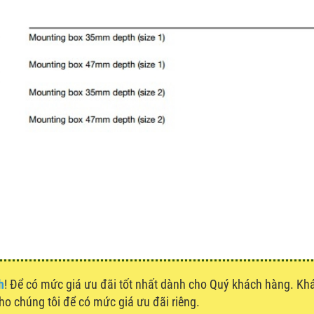
h
! Để có mức giá ưu đãi tốt nhất dành cho Quý khách hàng. K
cho chúng tôi để có mức giá ưu đãi riêng.