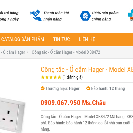
CATALOG SẢN PHẨM
TIN TỨC
LIÊN HỆ
 - Ổ cắm Hager
Công tắc - Ổ cắm Hager - Model XB8472
Công tắc - Ổ cắm Hager - Model 
(
1 đánh giá
)
Thương hiệu:
Hager
Bảo hành:
12 tháng
0909.067.950 Ms.Châu
Công tắc - Ổ cắm Hager - Model XB8472 Mã hàng: XB8
phí. Bảo hành: bảo hành 12 tháng do lỗi nhà sản xuất. 
hàng.