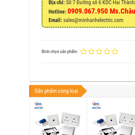
Địa chỉ:
Số 7 Đường số 6 KDC Hai Thành, 
0909.067.950 Ms.Châ
Hotline:
Email:
sales@minhanhelectric.com
Bình chọn sản phẩm:
Sản phẩm cùng loại