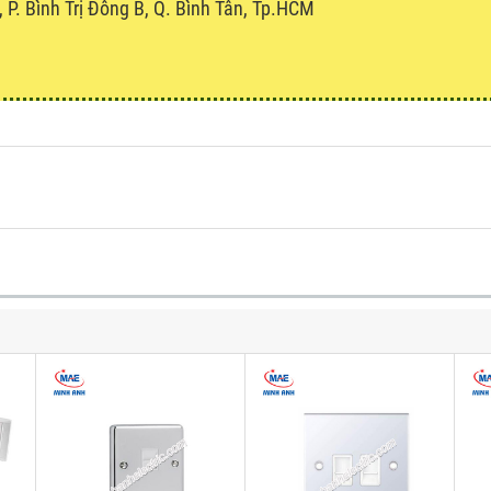
P. Bình Trị Đông B, Q. Bình Tân, Tp.HCM
u