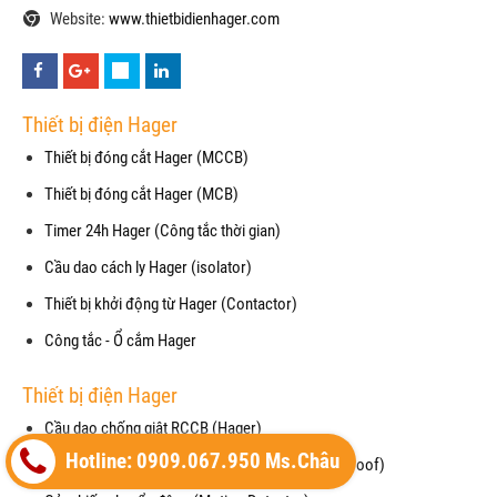
Website:
www.thietbidienhager.com
Thiết bị điện Hager
Thiết bị đóng cắt Hager (MCCB)
Thiết bị đóng cắt Hager (MCB)
Timer 24h Hager (Công tắc thời gian)
Cầu dao cách ly Hager (isolator)
Thiết bị khởi động từ Hager (Contactor)
Công tắc - Ổ cắm Hager
Thiết bị điện Hager
Cầu dao chống giật RCCB (Hager)
Hotline: 0909.067.950 Ms.Châu
Mặt che chống thấm nước cho công tắc (waterproof)