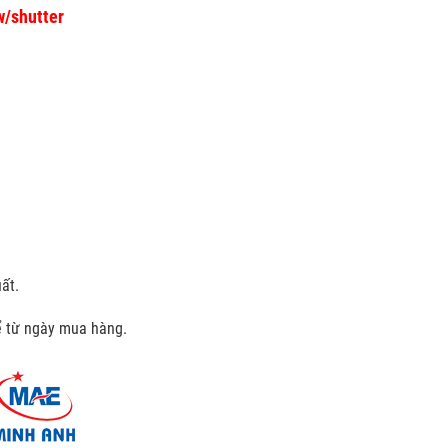
w/shutter
ất.
kể từ ngày mua hàng.