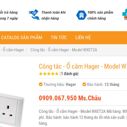
CATALOG SẢN PHẨM
TIN TỨC
LIÊN HỆ
 - Ổ cắm Hager
Công tắc - Ổ cắm Hager - Model WXET2A
Công tắc - Ổ cắm Hager - Model 
(
1 đánh giá
)
Thương hiệu:
Hager
Bảo hành:
12 tháng
0909.067.950 Ms.Châu
Công tắc - Ổ cắm Hager - Model WXET2A Mã hàng: WX
phí. Bảo hành: bảo hành 12 tháng do lỗi nhà sản xuất. 
hàng.