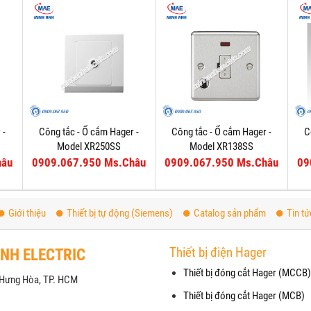
 -
Công tắc - Ổ cắm Hager -
Công tắc - Ổ cắm Hager -
C
Model XR250SS
Model XR138SS
hâu
0909.067.950 Ms.Châu
0909.067.950 Ms.Châu
09
Giới thiệu
Thiết bị tự động (Siemens)
Catalog sản phẩm
Tin tứ
Thiết bị điện Hager
ANH ELECTRIC
Thiết bị đóng cắt Hager (MCCB)
h Hưng Hòa, TP. HCM
Thiết bị đóng cắt Hager (MCB)