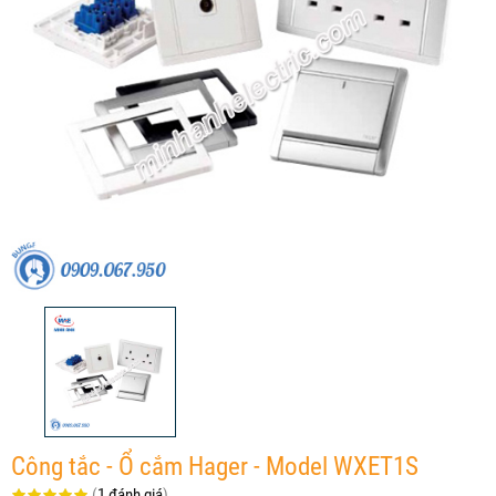
Công tắc - Ổ cắm Hager - Model WXET1S
(
1 đánh giá
)