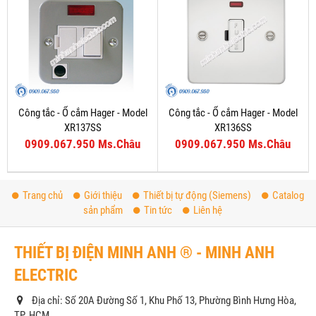
Công tắc - Ổ cắm Hager - Model
Công tắc - Ổ cắm Hager - Model
XR137SS
XR136SS
0909.067.950 Ms.Châu
0909.067.950 Ms.Châu
Trang chủ
Giới thiệu
Thiết bị tự động (Siemens)
Catalog
sản phẩm
Tin tức
Liên hệ
THIẾT BỊ ĐIỆN MINH ANH ® - MINH ANH
ELECTRIC
Địa chỉ: Số 20A Đường Số 1, Khu Phố 13, Phường Bình Hưng Hòa,
TP. HCM