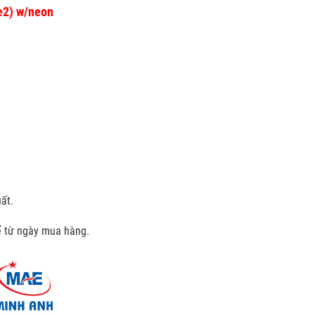
ze2) w/neon
ất.
kể từ ngày mua hàng.