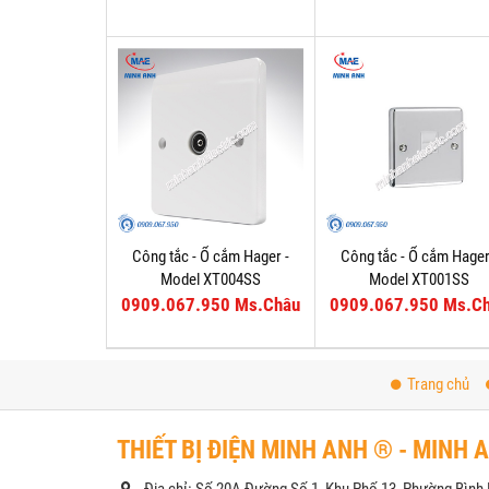
Công tắc - Ổ cắm Hager -
Công tắc - Ổ cắm Hager
Model XT004SS
Model XT001SS
0909.067.950 Ms.Châu
0909.067.950 Ms.C
Trang chủ
THIẾT BỊ ĐIỆN MINH ANH ® - MINH 
Địa chỉ: Số 20A Đường Số 1, Khu Phố 13, Phường Bìn