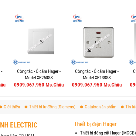
 -
Công tắc - Ổ cắm Hager -
Công tắc - Ổ cắm Hager -
C
Model XR250SS
Model XR138SS
hâu
0909.067.950 Ms.Châu
0909.067.950 Ms.Châu
09
Giới thiệu
Thiết bị tự động (Siemens)
Catalog sản phẩm
Tin tứ
Thiết bị điện Hager
ANH ELECTRIC
Thiết bị đóng cắt Hager (MCCB)
h Hưng Hòa, TP. HCM