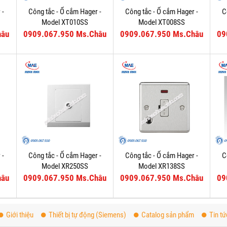
 -
Công tắc - Ổ cắm Hager -
Công tắc - Ổ cắm Hager -
C
Model XT010SS
Model XT008SS
hâu
0909.067.950 Ms.Châu
0909.067.950 Ms.Châu
09
 -
Công tắc - Ổ cắm Hager -
Công tắc - Ổ cắm Hager -
C
Model XR250SS
Model XR138SS
hâu
0909.067.950 Ms.Châu
0909.067.950 Ms.Châu
09
Giới thiệu
Thiết bị tự động (Siemens)
Catalog sản phẩm
Tin tứ