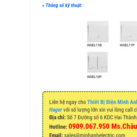
» Thông số kỹ thuật:
Liên hệ ngay cho
Thiết Bị Điện Minh An
Hager
với số lượng lớn xin vui lòng call 
Địa chỉ:
Số 7 Đường số 6 KDC Hai Thành, 
0909.067.950 Ms.Châ
Hotline:
Email:
sales@minhanhelectric.com