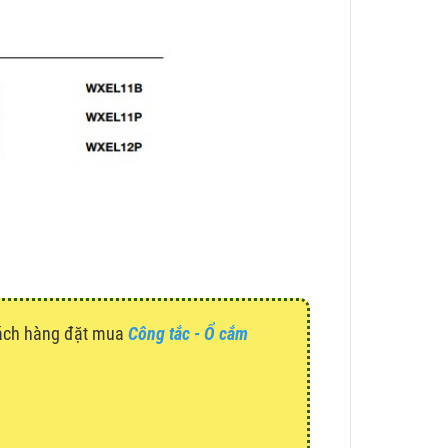
hách hàng đặt mua
Công tắc - Ổ cắm