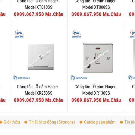
 -
Công tắc - Ổ cắm Hager -
Công tắc - Ổ cắm Hager -
C
Model XT010SS
Model XT008SS
hâu
0909.067.950 Ms.Châu
0909.067.950 Ms.Châu
09
 -
Công tắc - Ổ cắm Hager -
Công tắc - Ổ cắm Hager -
C
Model XR250SS
Model XR138SS
hâu
0909.067.950 Ms.Châu
0909.067.950 Ms.Châu
09
Giới thiệu
Thiết bị tự động (Siemens)
Catalog sản phẩm
Tin tứ