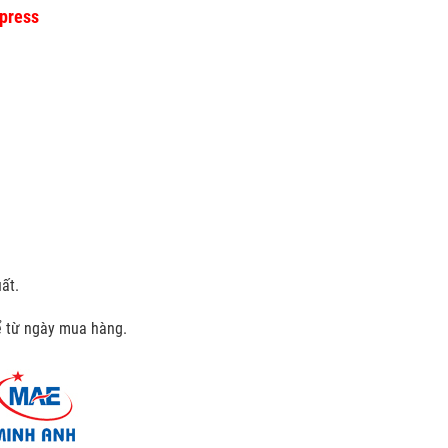
 press
ất.
kể từ ngày mua hàng.