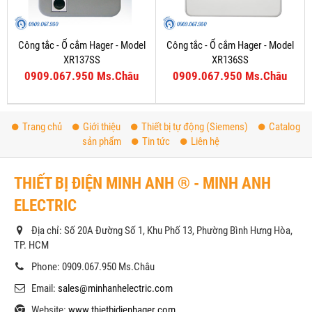
Công tắc - Ổ cắm Hager - Model
Công tắc - Ổ cắm Hager - Model
XR137SS
XR136SS
0909.067.950 Ms.Châu
0909.067.950 Ms.Châu
Trang chủ
Giới thiệu
Thiết bị tự động (Siemens)
Catalog
sản phẩm
Tin tức
Liên hệ
THIẾT BỊ ĐIỆN MINH ANH ® - MINH ANH
ELECTRIC
Địa chỉ: Số 20A Đường Số 1, Khu Phố 13, Phường Bình Hưng Hòa,
TP. HCM
Phone: 0909.067.950 Ms.Châu
Email:
sales@minhanhelectric.com
Website:
www.thietbidienhager.com