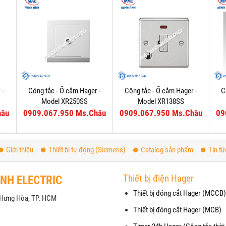
 -
Công tắc - Ổ cắm Hager -
Công tắc - Ổ cắm Hager -
C
Model XR250SS
Model XR138SS
hâu
0909.067.950 Ms.Châu
0909.067.950 Ms.Châu
09
Giới thiệu
Thiết bị tự động (Siemens)
Catalog sản phẩm
Tin tứ
Thiết bị điện Hager
ANH ELECTRIC
Thiết bị đóng cắt Hager (MCCB)
h Hưng Hòa, TP. HCM
Thiết bị đóng cắt Hager (MCB)