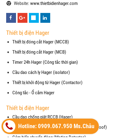
Website:
www.thietbidienhager.com
Thiết bị điện Hager
Thiết bị đóng cắt Hager (MCCB)
Thiết bị đóng cắt Hager (MCB)
Timer 24h Hager (Công tắc thời gian)
Cầu dao cách ly Hager (isolator)
Thiết bị khởi động từ Hager (Contactor)
Công tắc - Ổ cắm Hager
Thiết bị điện Hager
Cầu dao chống giật RCCB (Hager)
Hotline: 0909.067.950 Ms.Châu
Mặt che chống thấm nước cho công tắc (waterproof)
Cảm biến chuyển động (Motion Detector)