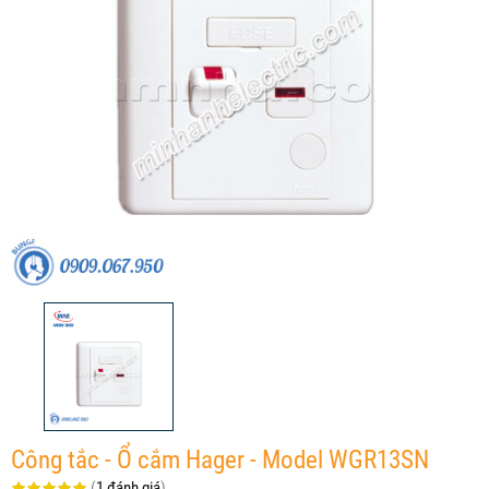
Công tắc - Ổ cắm Hager - Model WGR13SN
(
1 đánh giá
)