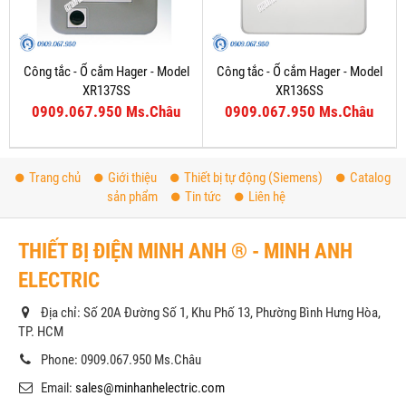
Công tắc - Ổ cắm Hager - Model
Công tắc - Ổ cắm Hager - Model
XR137SS
XR136SS
0909.067.950 Ms.Châu
0909.067.950 Ms.Châu
Trang chủ
Giới thiệu
Thiết bị tự động (Siemens)
Catalog
sản phẩm
Tin tức
Liên hệ
THIẾT BỊ ĐIỆN MINH ANH ® - MINH ANH
ELECTRIC
Địa chỉ: Số 20A Đường Số 1, Khu Phố 13, Phường Bình Hưng Hòa,
TP. HCM
Phone: 0909.067.950 Ms.Châu
Email:
sales@minhanhelectric.com