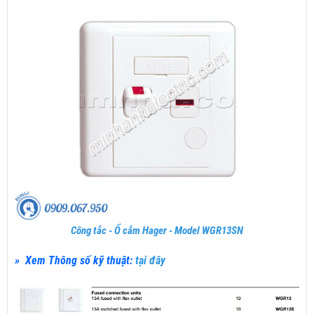
Công tắc - Ổ cắm Hager - Model WGR13SN
» Xem Thông số kỹ thuật:
tại đây