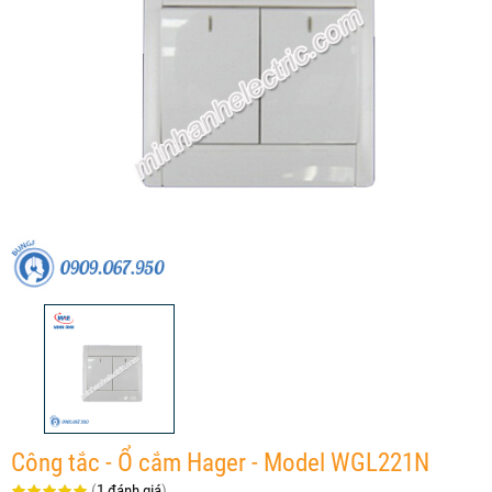
Công tắc - Ổ cắm Hager - Model WGL221N
(
1 đánh giá
)