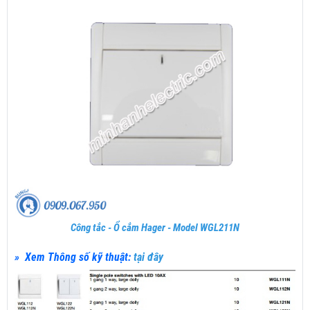
Công tắc - Ổ cắm Hager - Model WGL211N
» Xem Thông số kỹ thuật:
tại đây