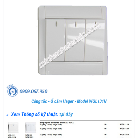
Công tắc - Ổ cắm Hager - Model WGL131N
» Xem Thông số kỹ thuật:
tại đây