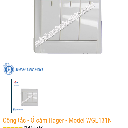
Công tắc - Ổ cắm Hager - Model WGL131N
(
1 đánh giá
)