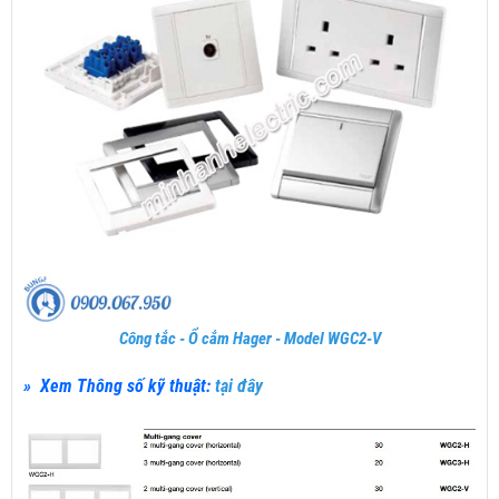
Công tắc - Ổ cắm Hager - Model WGC2-V
» Xem Thông số kỹ thuật:
tại đây