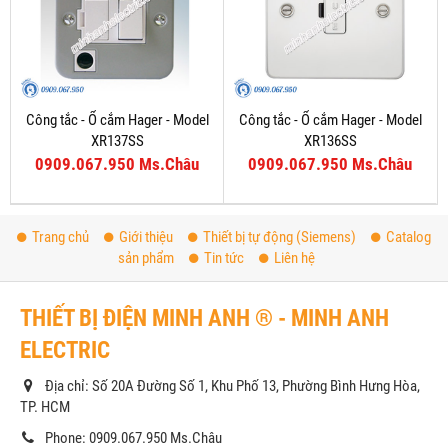
Công tắc - Ổ cắm Hager - Model
Công tắc - Ổ cắm Hager - Model
XR137SS
XR136SS
0909.067.950 Ms.Châu
0909.067.950 Ms.Châu
Trang chủ
Giới thiệu
Thiết bị tự động (Siemens)
Catalog
sản phẩm
Tin tức
Liên hệ
THIẾT BỊ ĐIỆN MINH ANH ® - MINH ANH
ELECTRIC
Địa chỉ: Số 20A Đường Số 1, Khu Phố 13, Phường Bình Hưng Hòa,
TP. HCM
Phone: 0909.067.950 Ms.Châu