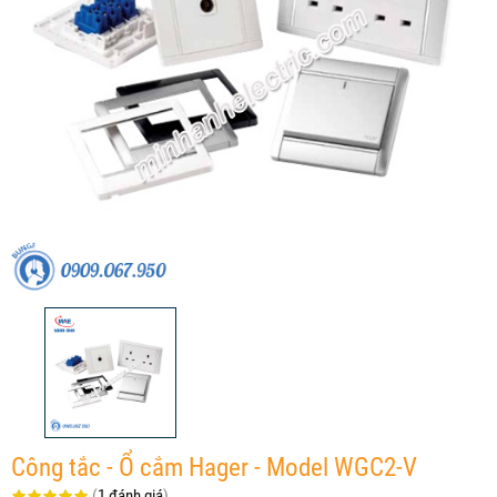
Công tắc - Ổ cắm Hager - Model WGC2-V
(
1 đánh giá
)