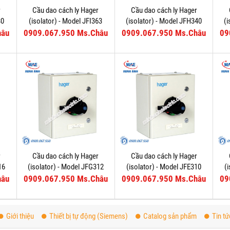
r
Cầu dao cách ly Hager
Cầu dao cách ly Hager
80
(isolator) - Model JFI363
(isolator) - Model JFH340
(
hâu
0909.067.950 Ms.Châu
0909.067.950 Ms.Châu
09
r
Cầu dao cách ly Hager
Cầu dao cách ly Hager
16
(isolator) - Model JFG312
(isolator) - Model JFE310
(
hâu
0909.067.950 Ms.Châu
0909.067.950 Ms.Châu
09
Giới thiệu
Thiết bị tự động (Siemens)
Catalog sản phẩm
Tin tứ