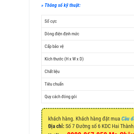
» Thông số kỹ thuật:
Số cực
Dòng điện định mức
Cấp bảo vệ
Kích thước (H x W x D)
Chất liệu
Tiêu chuẩn
Quy cách đóng gói
khách hàng. Khách hàng đặt mua
Cầu d
Địa chỉ:
Số 7 Đường số 6 KDC Hai Thành, 