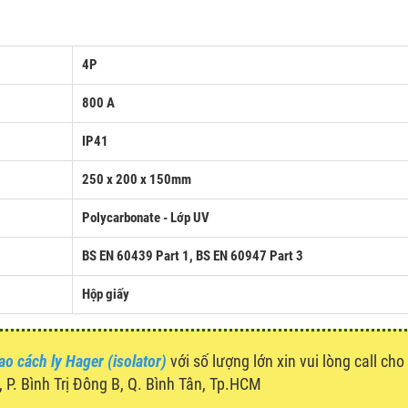
4P
800 A
IP41
250 x 200 x 150mm
Polycarbonate - Lớp UV
BS EN 60439 Part 1,
BS EN 60947 Part 3
Hộp giấy
ao cách ly Hager (isolator)
với số lượng lớn xin vui lòng call cho
P. Bình Trị Đông B, Q. Bình Tân, Tp.HCM