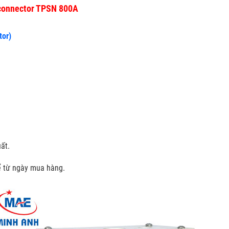
sconnector TPSN 800A
tor)
ất.
kể từ ngày mua hàng.