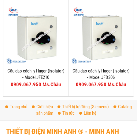
Cầu dao cách ly Hager (isolator)
Cầu dao cách ly Hager (isolator)
- Model JFE210
- Model JFD306
0909.067.950 Ms.Châu
0909.067.950 Ms.Châu
Trang chủ
Giới thiệu
Thiết bị tự động (Siemens)
Catalog
sản phẩm
Tin tức
Liên hệ
THIẾT BỊ ĐIỆN MINH ANH ® - MINH ANH