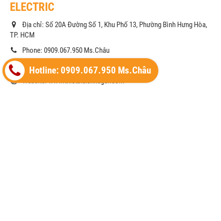
ELECTRIC
Địa chỉ: Số 20A Đường Số 1, Khu Phố 13, Phường Bình Hưng Hòa,
TP. HCM
Phone: 0909.067.950 Ms.Châu
Email:
sales@minhanhelectric.com
Hotline: 0909.067.950 Ms.Châu
Website:
www.thietbidienhager.com
Thiết bị điện Hager
Thiết bị đóng cắt Hager (MCCB)
Thiết bị đóng cắt Hager (MCB)
Timer 24h Hager (Công tắc thời gian)
Cầu dao cách ly Hager (isolator)
Thiết bị khởi động từ Hager (Contactor)