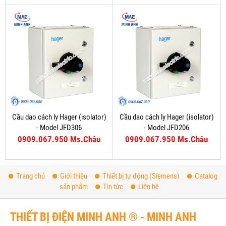
Cầu dao cách ly Hager (isolator)
Cầu dao cách ly Hager (isolator)
- Model JFD306
- Model JFD206
0909.067.950 Ms.Châu
0909.067.950 Ms.Châu
Trang chủ
Giới thiệu
Thiết bị tự động (Siemens)
Catalog
sản phẩm
Tin tức
Liên hệ
THIẾT BỊ ĐIỆN MINH ANH ® - MINH ANH