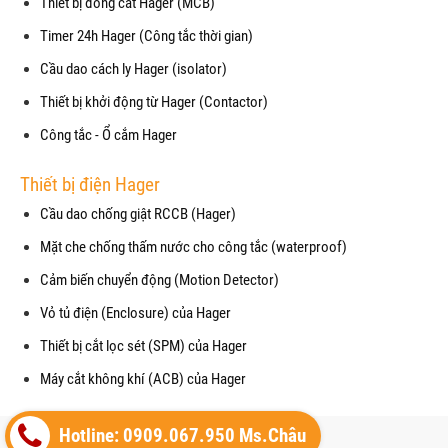
Thiết bị đóng cắt Hager (MCB)
Timer 24h Hager (Công tắc thời gian)
Cầu dao cách ly Hager (isolator)
Thiết bị khởi động từ Hager (Contactor)
Công tắc - Ổ cắm Hager
Thiết bị điện Hager
Cầu dao chống giật RCCB (Hager)
Mặt che chống thấm nước cho công tắc (waterproof)
Cảm biến chuyển động (Motion Detector)
Vỏ tủ điện (Enclosure) của Hager
Thiết bị cắt lọc sét (SPM) của Hager
Máy cắt không khí (ACB) của Hager
Copyright© 2021
Hotline: 0909.067.950 Ms.Châu