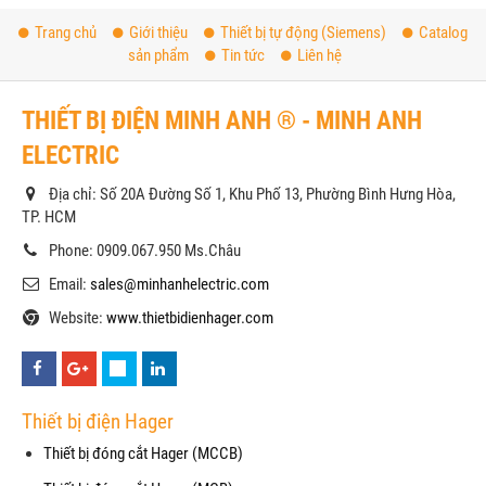
Trang chủ
Giới thiệu
Thiết bị tự động (Siemens)
Catalog
sản phẩm
Tin tức
Liên hệ
THIẾT BỊ ĐIỆN MINH ANH ® - MINH ANH
ELECTRIC
Địa chỉ: Số 20A Đường Số 1, Khu Phố 13, Phường Bình Hưng Hòa,
TP. HCM
Phone: 0909.067.950 Ms.Châu
Email:
sales@minhanhelectric.com
Website:
www.thietbidienhager.com
Thiết bị điện Hager
Thiết bị đóng cắt Hager (MCCB)