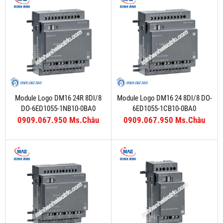
Module Logo DM16 24R 8DI/8
Module Logo DM16 24 8DI/8 DO-
DO-6ED1055-1NB10-0BA0
6ED1055-1CB10-0BA0
0909.067.950 Ms.Châu
0909.067.950 Ms.Châu