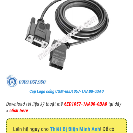
Cáp Logo cổng COM-6ED1057-1AA00-0BA0
Download tài liệu kỹ thuật mã
6ED1057-1AA00-0BA0
tại đây
»
click here
Liên hệ ngay cho
Thiết Bị Điện Minh Anh
! Để có