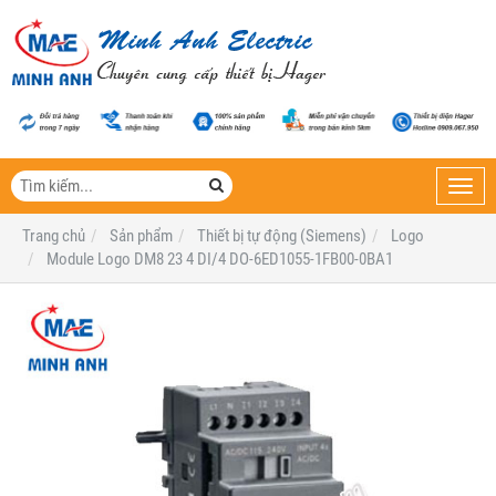
Toggl
navig
Trang chủ
Sản phẩm
Thiết bị tự động (Siemens)
Logo
Module Logo DM8 23 4 DI/4 DO-6ED1055-1FB00-0BA1