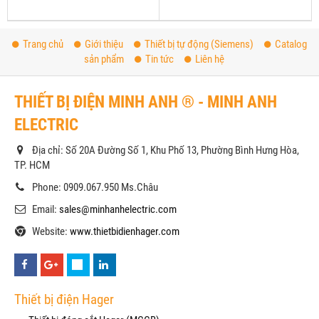
Trang chủ
Giới thiệu
Thiết bị tự động (Siemens)
Catalog
sản phẩm
Tin tức
Liên hệ
THIẾT BỊ ĐIỆN MINH ANH ® - MINH ANH
ELECTRIC
Địa chỉ: Số 20A Đường Số 1, Khu Phố 13, Phường Bình Hưng Hòa,
TP. HCM
Phone: 0909.067.950 Ms.Châu
Email:
sales@minhanhelectric.com
Website:
www.thietbidienhager.com
Thiết bị điện Hager