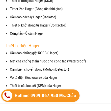
Thiết bị đóng cắt Hager (MCB)
Timer 24h Hager (Công tắc thời gian)
Cầu dao cách ly Hager (isolator)
Thiết bị khởi động từ Hager (Contactor)
Công tắc - Ổ cắm Hager
Thiết bị điện Hager
Cầu dao chống giật RCCB (Hager)
Mặt che chống thấm nước cho công tắc (waterproof)
Cảm biến chuyển động (Motion Detector)
Vỏ tủ điện (Enclosure) của Hager
Thiết bị cắt lọc sét (SPM) của Hager
Máy cắt không khí (ACB) của Hager
Hotline: 0909.067.950 Ms.Châu
Copyright© 2021