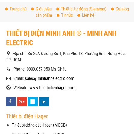
Trang chủ
Giới thiệu
Thiết bị tự động (Siemens)
Catalog
sản phẩm
Tin tức
Liên hệ
THIẾT BỊ ĐIỆN MINH ANH ® - MINH ANH
ELECTRIC
Địa chỉ: Số 20A Đường Số 1, Khu Phố 13, Phường Bình Hưng Hòa,
TP. HCM
Phone: 0909.067.950 Ms.Châu
Email:
sales@minhanhelectric.com
Website:
www.thietbidienhager.com
Thiết bị điện Hager
Thiết bị đóng cắt Hager (MCCB)