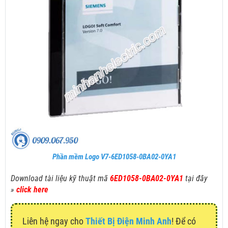
Phần mềm Logo V7-6ED1058-0BA02-0YA1
Download tài liệu kỹ thuật mã
6ED1058-0BA02-0YA1
tại đây
»
click here
Liên hệ ngay cho
Thiết Bị Điện Minh Anh
! Để có