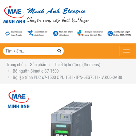
Toggl
navig
Trang chủ
Sản phẩm
Thiết bị tự động (Siemens)
Bộ nguồn Simatic S7-1500
Bộ lập trình PLC s7-1500 CPU 1511-1PN-6ES7511-1AK00-0AB0