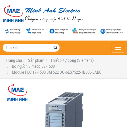
Toggl
navig
Trang chủ
Sản phẩm
Thiết bị tự động (Siemens)
Bộ nguồn Simatic S7-1500
Module PLC s7-1500 SM 522 DO-6ES7522-1BL00-0AB0