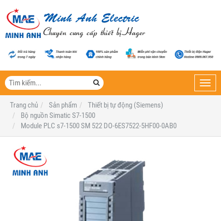
Toggl
navig
Trang chủ
Sản phẩm
Thiết bị tự động (Siemens)
Bộ nguồn Simatic S7-1500
Module PLC s7-1500 SM 522 DO-6ES7522-5HF00-0AB0