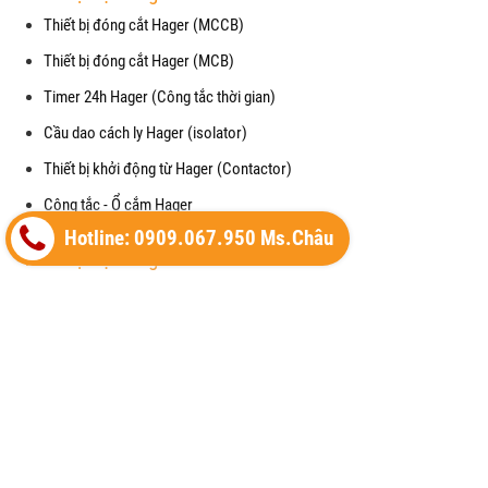
Thiết bị đóng cắt Hager (MCCB)
Thiết bị đóng cắt Hager (MCB)
Timer 24h Hager (Công tắc thời gian)
Cầu dao cách ly Hager (isolator)
Thiết bị khởi động từ Hager (Contactor)
Công tắc - Ổ cắm Hager
Hotline: 0909.067.950 Ms.Châu
Thiết bị điện Hager
Cầu dao chống giật RCCB (Hager)
Mặt che chống thấm nước cho công tắc (waterproof)
Cảm biến chuyển động (Motion Detector)
Vỏ tủ điện (Enclosure) của Hager
Thiết bị cắt lọc sét (SPM) của Hager
Máy cắt không khí (ACB) của Hager