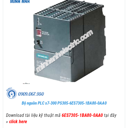
Bộ nguồn PLC s7-300 PS305-6ES7305-1BA80-0AA0
Download tài liệu kỹ thuật mã
6ES7305-1BA80-0AA0
tại đây
»
click here