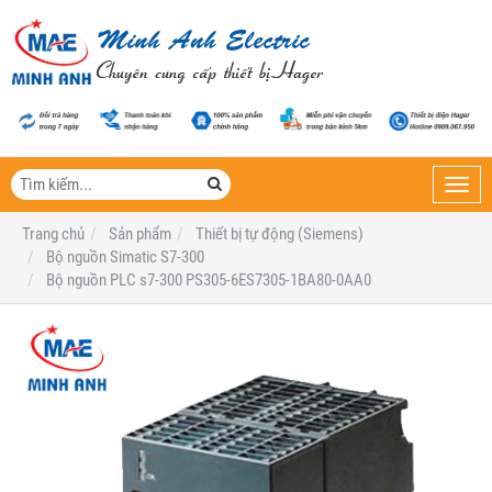
Toggl
navig
Trang chủ
Sản phẩm
Thiết bị tự động (Siemens)
Bộ nguồn Simatic S7-300
Bộ nguồn PLC s7-300 PS305-6ES7305-1BA80-0AA0