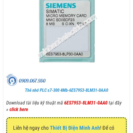
Thẻ nhớ PLC s7-300 4Mb-6ES7953-8LM31-0AA0
Download tài liệu kỹ thuật mã
6ES7953-8LM31-0AA0
tại đây
»
click here
Liên hệ ngay cho
Thiết Bị Điện Minh Anh
! Để có