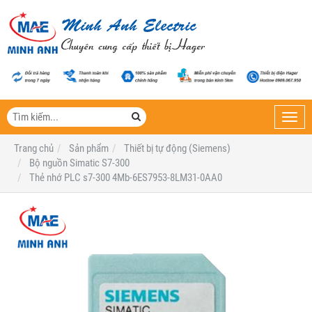
Toggl
navig
Trang chủ
Sản phẩm
Thiết bị tự động (Siemens)
Bộ nguồn Simatic S7-300
Thẻ nhớ PLC s7-300 4Mb-6ES7953-8LM31-0AA0