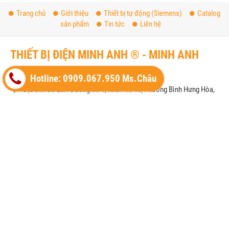
Trang chủ
Giới thiệu
Thiết bị tự động (Siemens)
Catalog
sản phẩm
Tin tức
Liên hệ
THIẾT BỊ ĐIỆN MINH ANH ® - MINH ANH
ELECTRIC
Hotline: 0909.067.950 Ms.Châu
Địa chỉ: Số 20A Đường Số 1, Khu Phố 13, Phường Bình Hưng Hòa,
TP. HCM
Phone: 0909.067.950 Ms.Châu
Email:
sales@minhanhelectric.com
Website:
www.thietbidienhager.com
Thiết bị điện Hager
Thiết bị đóng cắt Hager (MCCB)
Thiết bị đóng cắt Hager (MCB)