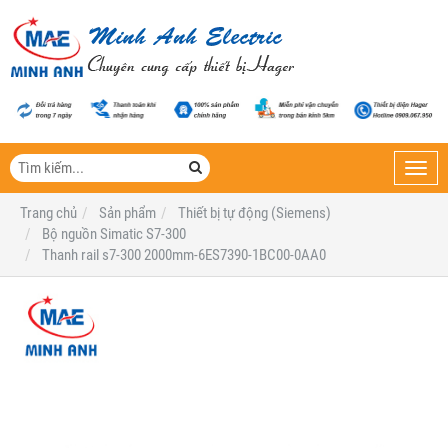
Toggl
navig
Trang chủ
Sản phẩm
Thiết bị tự động (Siemens)
Bộ nguồn Simatic S7-300
Thanh rail s7-300 2000mm-6ES7390-1BC00-0AA0