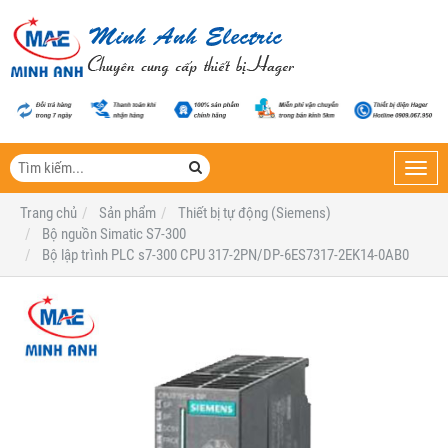
Toggl
navig
Trang chủ
Sản phẩm
Thiết bị tự động (Siemens)
Bộ nguồn Simatic S7-300
Bộ lập trình PLC s7-300 CPU 317-2PN/DP-6ES7317-2EK14-0AB0