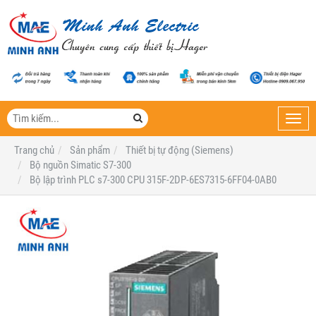
Toggl
navig
Trang chủ
Sản phẩm
Thiết bị tự động (Siemens)
Bộ nguồn Simatic S7-300
Bộ lập trình PLC s7-300 CPU 315F-2DP-6ES7315-6FF04-0AB0