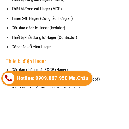
Thiết bị đóng cắt Hager (MCB)
Timer 24h Hager (Công tắc thời gian)
Cầu dao cách ly Hager (isolator)
Thiết bị khởi động từ Hager (Contactor)
Công tắc - Ổ cắm Hager
Thiết bị điện Hager
Cầu dao chống giật RCCB (Hager)
Hotline: 0909.067.950 Ms.Châu
Mặt che chống thấm nước cho công tắc (waterproof)
Cảm biến chuyển động (Motion Detector)
Vỏ tủ điện (Enclosure) của Hager
Thiết bị cắt lọc sét (SPM) của Hager
Máy cắt không khí (ACB) của Hager