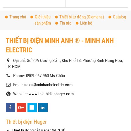
Trang chủ
Giới thiệu
Thiết bị tự động (Siemens)
Catalog
sản phẩm
Tin tức
Liên hệ
THIẾT BỊ ĐIỆN MINH ANH ® - MINH ANH
ELECTRIC
Địa chỉ: Số 20A Đường Số 1, Khu Phố 13, Phường Bình Hưng Hòa,
TP. HCM
Phone: 0909.067.950 Ms.Châu
Email:
sales@minhanhelectric.com
Website:
www.thietbidienhager.com
Thiết bị điện Hager
Thiết bị đóng cắt Hager (MCCB)