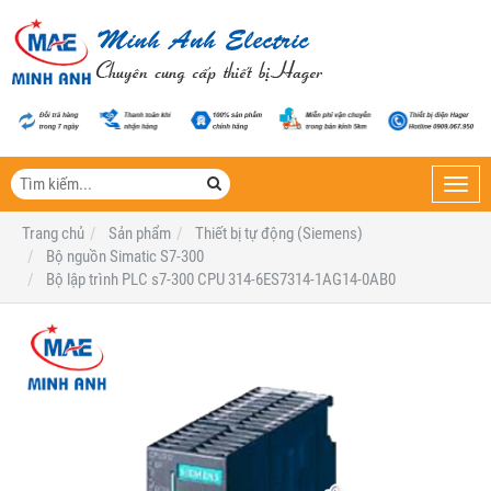
Toggl
navig
Trang chủ
Sản phẩm
Thiết bị tự động (Siemens)
Bộ nguồn Simatic S7-300
Bộ lập trình PLC s7-300 CPU 314-6ES7314-1AG14-0AB0