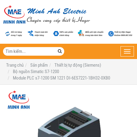
Toggl
navig
Trang chủ
Sản phẩm
Thiết bị tự động (Siemens)
Bộ nguồn Simatic S7-1200
Module PLC s7-1200 SM 1221 DI-6ES7221-1BH32-0XB0