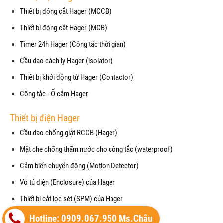
Thiết bị đóng cắt Hager (MCCB)
Thiết bị đóng cắt Hager (MCB)
Timer 24h Hager (Công tắc thời gian)
Cầu dao cách ly Hager (isolator)
Thiết bị khởi động từ Hager (Contactor)
Công tắc - Ổ cắm Hager
Thiết bị điện Hager
Cầu dao chống giật RCCB (Hager)
Mặt che chống thấm nước cho công tắc (waterproof)
Cảm biến chuyển động (Motion Detector)
Vỏ tủ điện (Enclosure) của Hager
Thiết bị cắt lọc sét (SPM) của Hager
Máy cắt không khí (ACB) của Hager
Hotline: 0909.067.950 Ms.Châu