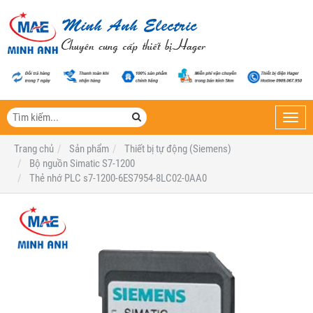
Toggl
navig
Trang chủ
Sản phẩm
Thiết bị tự động (Siemens)
Bộ nguồn Simatic S7-1200
Thẻ nhớ PLC s7-1200-6ES7954-8LC02-0AA0