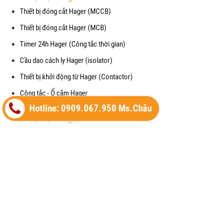
Thiết bị đóng cắt Hager (MCCB)
Thiết bị đóng cắt Hager (MCB)
Timer 24h Hager (Công tắc thời gian)
Cầu dao cách ly Hager (isolator)
Thiết bị khởi động từ Hager (Contactor)
Công tắc - Ổ cắm Hager
Hotline: 0909.067.950 Ms.Châu
Thiết bị điện Hager
Cầu dao chống giật RCCB (Hager)
Mặt che chống thấm nước cho công tắc (waterproof)
Cảm biến chuyển động (Motion Detector)
Vỏ tủ điện (Enclosure) của Hager
Thiết bị cắt lọc sét (SPM) của Hager
Máy cắt không khí (ACB) của Hager