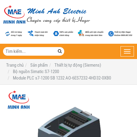
Toggl
navig
Trang chủ
Sản phẩm
Thiết bị tự động (Siemens)
Bộ nguồn Simatic S7-1200
Module PLC s7-1200 SB 1232 AO-6ES7232-4HD32-0XB0