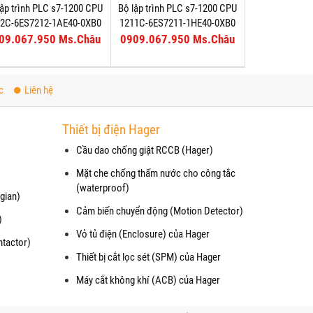
lập trình PLC s7-1200 CPU
Bộ lập trình PLC s7-1200 CPU
12C-6ES7212-1AE40-0XB0
1211C-6ES7211-1HE40-0XB0
09.067.950 Ms.Châu
0909.067.950 Ms.Châu
c
Liên hệ
Thiết bị điện Hager
Cầu dao chống giật RCCB (Hager)
Mặt che chống thấm nước cho công tắc
(waterproof)
gian)
Cảm biến chuyển động (Motion Detector)
)
Vỏ tủ điện (Enclosure) của Hager
ntactor)
Thiết bị cắt lọc sét (SPM) của Hager
Máy cắt không khí (ACB) của Hager