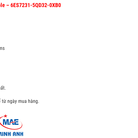
uple – 6ES7231-5QD32-0XB0
ens
ất.
kể từ ngày mua hàng.