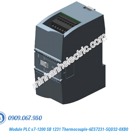
Module PLC s7-1200 SB 1231 Thermocouple-6ES7231-5QD32-0XB0