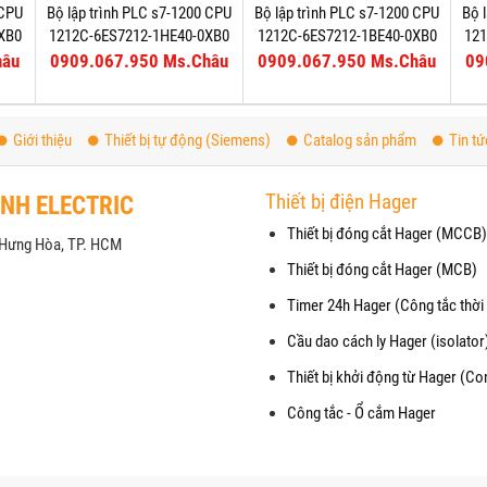
 CPU
Bộ lập trình PLC s7-1200 CPU
Bộ lập trình PLC s7-1200 CPU
Bộ 
XB0
1212C-6ES7212-1HE40-0XB0
1212C-6ES7212-1BE40-0XB0
12
hâu
0909.067.950 Ms.Châu
0909.067.950 Ms.Châu
09
Giới thiệu
Thiết bị tự động (Siemens)
Catalog sản phẩm
Tin tứ
Thiết bị điện Hager
ANH ELECTRIC
Thiết bị đóng cắt Hager (MCCB)
h Hưng Hòa, TP. HCM
Thiết bị đóng cắt Hager (MCB)
Timer 24h Hager (Công tắc thời 
Cầu dao cách ly Hager (isolator
Thiết bị khởi động từ Hager (Co
Công tắc - Ổ cắm Hager