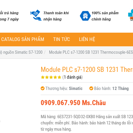
CATALOG SẢN PHẨM
TIN TỨC
LIÊN HỆ
ộ nguồn Simatic S7-1200
Module PLC s7-1200 SB 1231 Thermocouple-6E
Module PLC s7-1200 SB 1231 Th
(
1 đánh giá
)
Thương hiệu:
Simatic
Bảo hành:
12 Tháng
0909.067.950 Ms.Châu
Mã hàng: 6ES7231-5QD32-0XB0 Hãng sản xuất SB 123
chuyển: miễn phí. Bảo hành: bảo hành 12 tháng do lỗi n
từ ngày mua hàng.