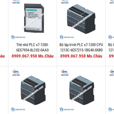
Thẻ nhớ PLC s7-1200-
Bộ lập trình PLC s7-1200 CPU
Bộ 
6ES7954-8LC02-0AA0
1215C-6ES7215-1BG40-0XB0
121
hâu
0909.067.950 Ms.Châu
0909.067.950 Ms.Châu
09