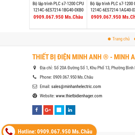
Bộ lập trình PLC s7-1200 CPU
Bộ lập trình PLC s7-1200
1214C-6ES7214-1BG40-0XB0
1214C-6ES7214-1AG40-0
0909.067.950 Ms.Châu
0909.067.950 Ms.C
Trang chủ
THIẾT BỊ ĐIỆN MINH ANH ® - MINH 
Địa chỉ: Số 20A Đường Số 1, Khu Phố 13, Phường Bìn
Phone: 0909.067.950 Ms.Châu
Email:
sales@minhanhelectric.com
Website:
www.thietbidienhager.com
Hotline: 0909.067.950 Ms.Châu