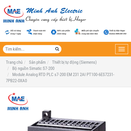
Toggl
navig
Trang chủ
Sản phẩm
Thiết bị tự động (Siemens)
Bộ nguồn Simatic S7-200
Module Analog RTD PLC s7-200 EM 231 2AI PT100-6ES7231-
7PB22-0XA0