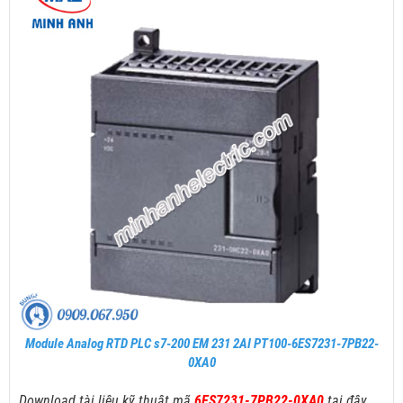
Module Analog RTD PLC s7-200 EM 231 2AI PT100-6ES7231-7PB22-
0XA0
Download tài liệu kỹ thuật mã
6ES7231-7PB22-0XA0
tại đây