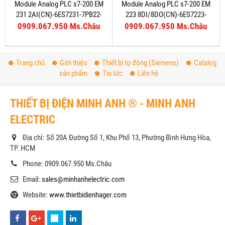
Module Analog PLC s7-200 EM
Module Analog PLC s7-200 EM
231 2AI(CN)-6ES7231-7PB22-
223 8DI/8DO(CN)-6ES7223-
0XA8
1PH22-0XA8
0909.067.950 Ms.Châu
0909.067.950 Ms.Châu
Trang chủ
Giới thiệu
Thiết bị tự động (Siemens)
Catalog
sản phẩm
Tin tức
Liên hệ
THIẾT BỊ ĐIỆN MINH ANH ® - MINH ANH
ELECTRIC
Địa chỉ: Số 20A Đường Số 1, Khu Phố 13, Phường Bình Hưng Hòa,
TP. HCM
Phone: 0909.067.950 Ms.Châu
Email:
sales@minhanhelectric.com
Website:
www.thietbidienhager.com