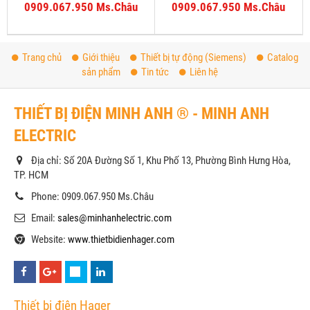
1PH22-0XA8
1BH22-0XA8
0909.067.950 Ms.Châu
0909.067.950 Ms.Châu
Trang chủ
Giới thiệu
Thiết bị tự động (Siemens)
Catalog
sản phẩm
Tin tức
Liên hệ
THIẾT BỊ ĐIỆN MINH ANH ® - MINH ANH
ELECTRIC
Địa chỉ: Số 20A Đường Số 1, Khu Phố 13, Phường Bình Hưng Hòa,
TP. HCM
Phone: 0909.067.950 Ms.Châu
Email:
sales@minhanhelectric.com
Website:
www.thietbidienhager.com
Thiết bị điện Hager