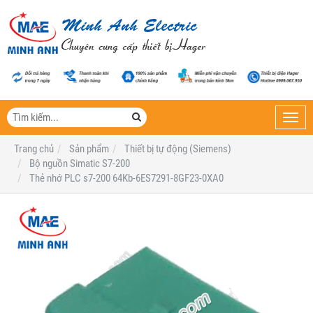
Toggl
navig
Trang chủ
Sản phẩm
Thiết bị tự động (Siemens)
Bộ nguồn Simatic S7-200
Thẻ nhớ PLC s7-200 64Kb-6ES7291-8GF23-0XA0