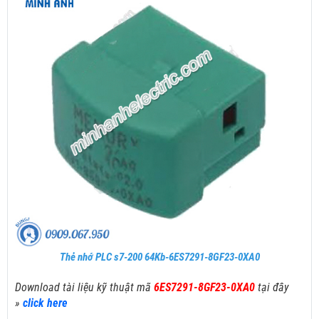
Thẻ nhớ PLC s7-200 64Kb-6ES7291-8GF23-0XA0
Download tài liệu kỹ thuật mã
6ES7291-8GF23-0XA0
tại đây
»
click here