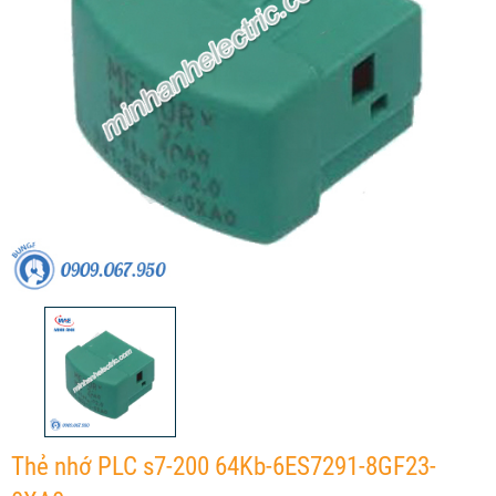
Thẻ nhớ PLC s7-200 64Kb-6ES7291-8GF23-