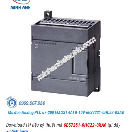
Mô đun Analog PLC s7-200 EM 231 4AI 0-10V-6ES7231-0HC22-0XA0
Download tài liệu kỹ thuật mã
6ES7231-0HC22-0XA0
tại đây
»
click here