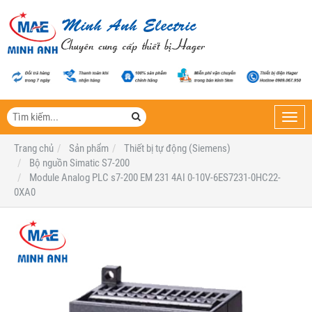
Toggl
navig
Trang chủ
Sản phẩm
Thiết bị tự động (Siemens)
Bộ nguồn Simatic S7-200
Module Analog PLC s7-200 EM 231 4AI 0-10V-6ES7231-0HC22-
0XA0