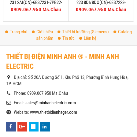
231 2AI(CN)-6ES7231-7PB22-
223 8DI/8DO(CN)-6ES7223-
0XA8
1PH22-0XA8
0909.067.950 Ms.Châu
0909.067.950 Ms.Châu
Trang chủ
Giới thiệu
Thiết bị tự động (Siemens)
Catalog
sản phẩm
Tin tức
Liên hệ
THIẾT BỊ ĐIỆN MINH ANH ® - MINH ANH
ELECTRIC
Địa chỉ: Số 20A Đường Số 1, Khu Phố 13, Phường Bình Hưng Hòa,
TP. HCM
Phone: 0909.067.950 Ms.Châu
Email:
sales@minhanhelectric.com
Website:
www.thietbidienhager.com