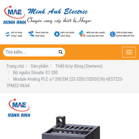
Toggl
navig
Trang chủ
Sản phẩm
Thiết bị tự động (Siemens)
Bộ nguồn Simatic S7-200
Module Analog PLC s7-200 EM 223 32DI/32DO(CN)-6ES7223-
1PM22-0XA8