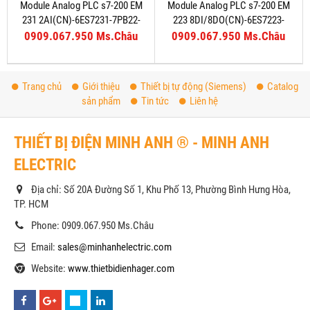
Module Analog PLC s7-200 EM
Module Analog PLC s7-200 EM
231 2AI(CN)-6ES7231-7PB22-
223 8DI/8DO(CN)-6ES7223-
0XA8
1PH22-0XA8
0909.067.950 Ms.Châu
0909.067.950 Ms.Châu
Trang chủ
Giới thiệu
Thiết bị tự động (Siemens)
Catalog
sản phẩm
Tin tức
Liên hệ
THIẾT BỊ ĐIỆN MINH ANH ® - MINH ANH
ELECTRIC
Địa chỉ: Số 20A Đường Số 1, Khu Phố 13, Phường Bình Hưng Hòa,
TP. HCM
Phone: 0909.067.950 Ms.Châu
Email:
sales@minhanhelectric.com
Website:
www.thietbidienhager.com