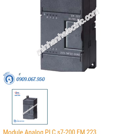
Module Analog PLC s7-200 EM 223