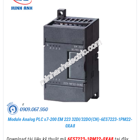
Module Analog PLC s7-200 EM 223 32DI/32DO(CN)-6ES7223-1PM22-
0XA8
Download tài liệu kỹ thuật mã
6ES7223-1PM22-0XA8
tại đây