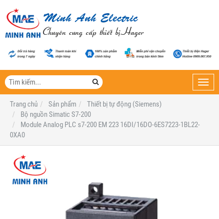
Toggl
navig
Trang chủ
Sản phẩm
Thiết bị tự động (Siemens)
Bộ nguồn Simatic S7-200
Module Analog PLC s7-200 EM 223 16DI/16DO-6ES7223-1BL22-
0XA0