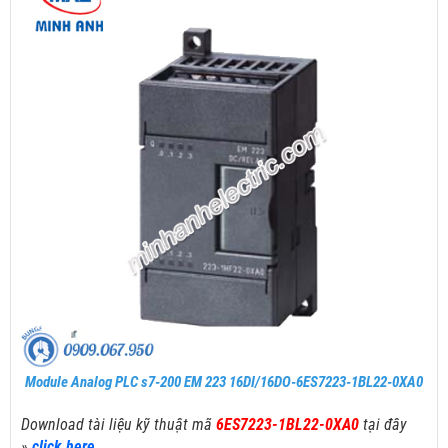
Module Analog PLC s7-200 EM 223 16DI/16DO-6ES7223-1BL22-0XA0
Download tài liệu kỹ thuật mã
6ES7223-1BL22-0XA0
tại đây
»
click here