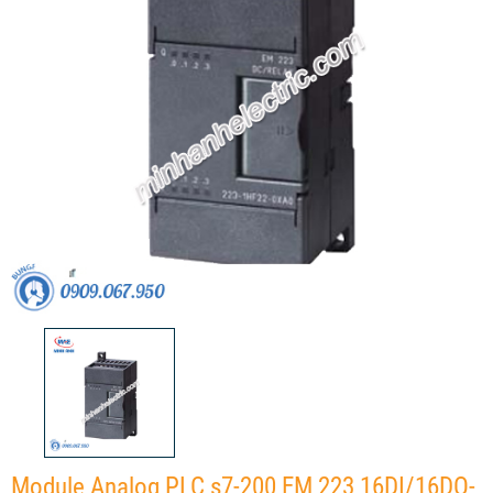
Module Analog PLC s7-200 EM 223 16DI/16DO-