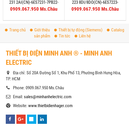
231 2AI(CN)-6ES7231-7PB22-
223 8DI/8DO(CN)-6ES7223-
0XA8
1PH22-0XA8
0909.067.950 Ms.Châu
0909.067.950 Ms.Châu
Trang chủ
Giới thiệu
Thiết bị tự động (Siemens)
Catalog
sản phẩm
Tin tức
Liên hệ
THIẾT BỊ ĐIỆN MINH ANH ® - MINH ANH
ELECTRIC
Địa chỉ: Số 20A Đường Số 1, Khu Phố 13, Phường Bình Hưng Hòa,
TP. HCM
Phone: 0909.067.950 Ms.Châu
Email:
sales@minhanhelectric.com
Website:
www.thietbidienhager.com