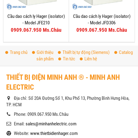
Cầu dao cách ly Hager (isolator)
Cầu dao cách ly Hager (isolator)
- Model JFE210
- Model JFD306
0909.067.950 Ms.Châu
0909.067.950 Ms.Châu
Trang chủ
Giới thiệu
Thiết bị tự động (Siemens)
Catalog
sản phẩm
Tin tức
Liên hệ
THIẾT BỊ ĐIỆN MINH ANH ® - MINH ANH
ELECTRIC
Địa chỉ: Số 20A Đường Số 1, Khu Phố 13, Phường Bình Hưng Hòa,
TP. HCM
Phone: 0909.067.950 Ms.Châu
Email:
sales@minhanhelectric.com
Website:
www.thietbidienhager.com