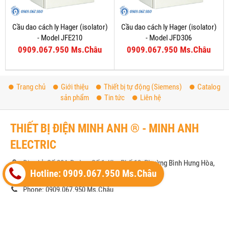
Cầu dao cách ly Hager (isolator)
Cầu dao cách ly Hager (isolator)
- Model JFE210
- Model JFD306
0909.067.950 Ms.Châu
0909.067.950 Ms.Châu
Trang chủ
Giới thiệu
Thiết bị tự động (Siemens)
Catalog
sản phẩm
Tin tức
Liên hệ
THIẾT BỊ ĐIỆN MINH ANH ® - MINH ANH
ELECTRIC
Địa chỉ: Số 20A Đường Số 1, Khu Phố 13, Phường Bình Hưng Hòa,
Hotline: 0909.067.950 Ms.Châu
TP. HCM
Phone: 0909.067.950 Ms.Châu
Email:
sales@minhanhelectric.com
Website:
www.thietbidienhager.com