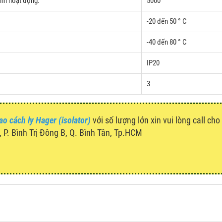
ình hoạt động:
5000
-20 đến 50 ° C
-40 đến 80 ° C
IP20
3
ao cách ly Hager (isolator)
với số lượng lớn xin vui lòng call cho
P. Bình Trị Đông B, Q. Bình Tân, Tp.HCM
u