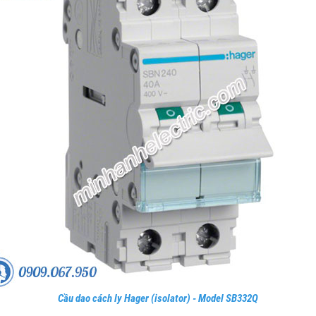
Cầu dao cách ly Hager (isolator) - Model SB332Q