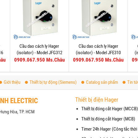
r
Cầu dao cách ly Hager
Cầu dao cách ly Hager
16
(isolator) - Model JFG312
(isolator) - Model JFE310
(
hâu
0909.067.950 Ms.Châu
0909.067.950 Ms.Châu
09
Giới thiệu
Thiết bị tự động (Siemens)
Catalog sản phẩm
Tin tứ
Thiết bị điện Hager
ANH ELECTRIC
Thiết bị đóng cắt Hager (MCCB)
h Hưng Hòa, TP. HCM
Thiết bị đóng cắt Hager (MCB)
Timer 24h Hager (Công tắc thời 