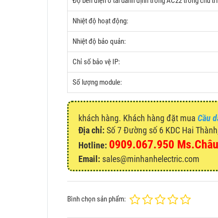
Độ bền điện ở tải danh định trong AC22 trong chu tr
Nhiệt độ hoạt động:
Nhiệt độ bảo quản:
Chỉ số bảo vệ IP:
Số lượng module:
khách hàng. Khách hàng đặt mua
Cầu d
Địa chỉ:
Số 7 Đường số 6 KDC Hai Thành, 
0909.067.950 Ms.Châ
Hotline:
Email:
sales@minhanhelectric.com
Bình chọn sản phẩm: