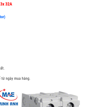
 3x 32A
tor)
ất.
kể từ ngày mua hàng.