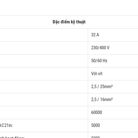
Đặc điểm kỹ thuật
32 A
230/400 V
50/60 Hz
Với vít
2,5 / 25mm²
2,5 / 16mm²
60000
 AC21in:
5000